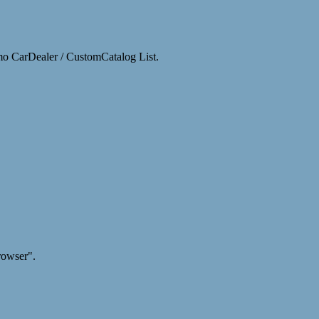
mo CarDealer / CustomCatalog List.
rowser".