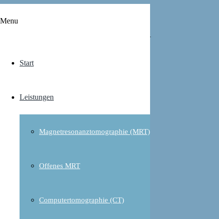
DOKUMENTE
Menu
Patienteninformationen
Start
Leistungen
Magnetresonanztomographie (MRT)
Patienteninformationen
Offenes MRT
Radiologie am Raschplatz
Patienteninformationen
Computertomographie (CT)
Patienteninformationsbereich