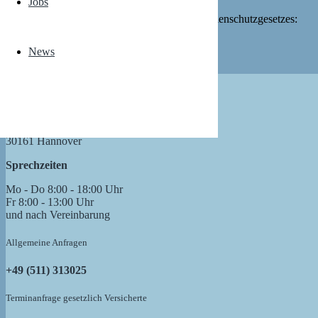
Jobs
Der komplette Gesetzestext des aktuellen Strahlenschutzgesetzes:
Link
News
Anfahrt
Rundestr. 10
30161 Hannover
Sprechzeiten
Mo - Do 8:00 - 18:00 Uhr
Fr 8:00 - 13:00 Uhr
und nach Vereinbarung
Allgemeine Anfragen
+49 (511) 313025
Terminanfrage gesetzlich Versicherte