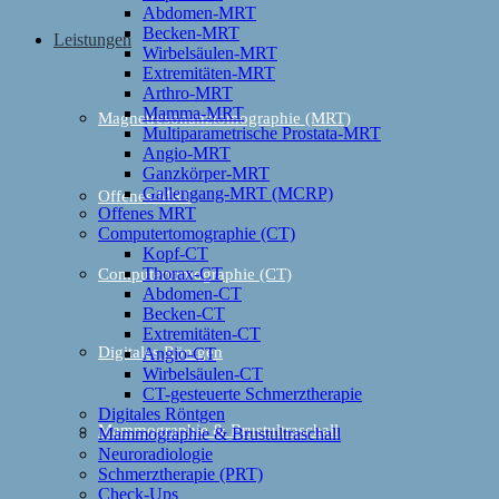
Abdomen-MRT
Becken-MRT
Leistungen
Wirbelsäulen-MRT
Extremitäten-MRT
Arthro-MRT
Mamma-MRT
Magnetresonanztomographie (MRT)
Multiparametrische Prostata-MRT
Angio-MRT
Ganzkörper-MRT
Gallengang-MRT (MCRP)
Offenes MRT
Offenes MRT
Computertomographie (CT)
Kopf-CT
Thorax-CT
Computertomographie (CT)
Abdomen-CT
Becken-CT
Extremitäten-CT
Digitales Röntgen
Angio-CT
Wirbelsäulen-CT
CT-gesteuerte Schmerztherapie
Digitales Röntgen
Mammographie & Brustultraschall
Mammographie & Brustultraschall
Neuroradiologie
Schmerztherapie (PRT)
Check-Ups