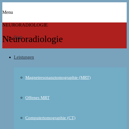
Menu
NEURORADIOLOGIE
Neuroradiologie
Start
Leistungen
Magnetresonanztomographie (MRT)
Offenes MRT
Computertomographie (CT)