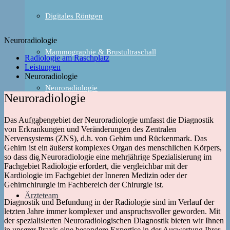
Digitales Röntgen
Neuroradiologie
Mammographie & Brustultraschall
Radiologie am Raschplatz
Leistungen
Neuroradiologie
Neuroradiologie
Neuroradiologie
Das Aufgabengebiet der Neuroradiologie umfasst die Diagnostik
Schmerztherapie (PRT)
von Erkrankungen und Veränderungen des Zentralen
Nervensystems (ZNS), d.h. von Gehirn und Rückenmark. Das
Gehirn ist ein äußerst komplexes Organ des menschlichen Körpers,
so dass die Neuroradiologie eine mehrjährige Spezialisierung im
Check-Ups
Fachgebiet Radiologie erfordert, die vergleichbar mit der
Kardiologie im Fachgebiet der Inneren Medizin oder der
Gehirnchirurgie im Fachbereich der Chirurgie ist.
Ärzteteam
Diagnostik und Befundung in der Radiologie sind im Verlauf der
letzten Jahre immer komplexer und anspruchsvoller geworden. Mit
der spezialisierten Neuroradiologischen Diagnostik bieten wir Ihnen
in unserer Praxis eine besondere Expertise in der Auswertung Ihrer