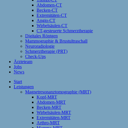
Abdomen-CT
Becken-CT
Extremitäten-CT
Angio-CT
Wirbelsäulen-CT
CT-gesteuerte Schmerztherapie
Digitales Röntgen
Mammographie & Brustultraschall
Neuroradiologie
Schmerztherapie (PRT)
Check-Ups
Ärzteteam
Jobs
News
Start
Leistungen
Magnetresonanztomographie (MRT)
Kopf-MRT
Abdomen-MRT
Becken-MRT
Wirbelsäulen-MRT
Extremitäten-MRT
Arthro-MRT
Mamma-MRT