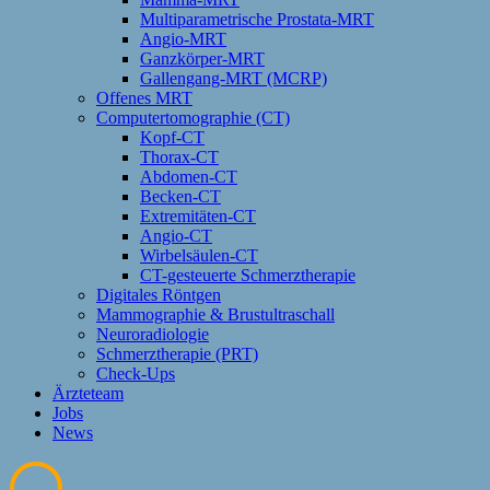
Multiparametrische Prostata-MRT
Angio-MRT
Ganzkörper-MRT
Gallengang-MRT (MCRP)
Offenes MRT
Computertomographie (CT)
Kopf-CT
Thorax-CT
Abdomen-CT
Becken-CT
Extremitäten-CT
Angio-CT
Wirbelsäulen-CT
CT-gesteuerte Schmerztherapie
Digitales Röntgen
Mammographie & Brustultraschall
Neuroradiologie
Schmerztherapie (PRT)
Check-Ups
Ärzteteam
Jobs
News