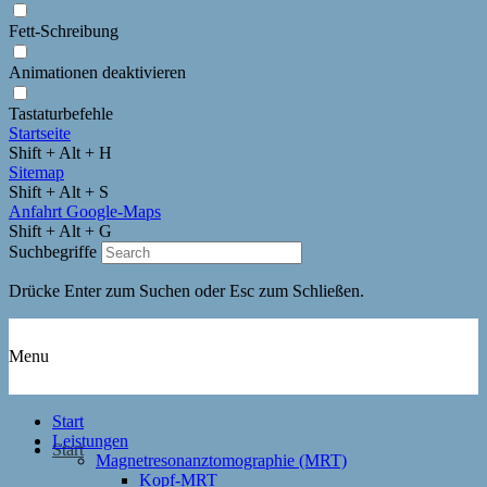
Fett-Schreibung
Animationen deaktivieren
Tastaturbefehle
Startseite
Shift + Alt + H
Sitemap
Shift + Alt + S
Anfahrt Google-Maps
Shift + Alt + G
Suchbegriffe
Drücke Enter zum Suchen oder Esc zum Schließen.
Menu
Start
Leistungen
Start
Magnetresonanztomographie (MRT)
Kopf-MRT