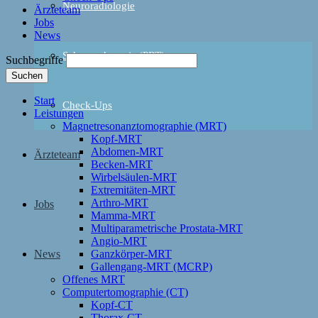
Neuroradiologie
Ärzteteam
Jobs
News
Schmerztherapie (PRT)
Suchbegriffe
Suchen
Start
Check-Ups
Leistungen
Magnetresonanztomographie (MRT)
Kopf-MRT
Abdomen-MRT
Ärzteteam
Becken-MRT
Wirbelsäulen-MRT
Extremitäten-MRT
Arthro-MRT
Jobs
Mamma-MRT
Multiparametrische Prostata-MRT
Angio-MRT
News
Ganzkörper-MRT
Gallengang-MRT (MCRP)
Offenes MRT
Computertomographie (CT)
Kopf-CT
Thorax-CT