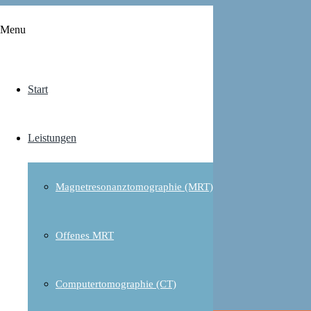
KONTAKT
Menu
Terminanfrage
Start
Leistungen
Magnetresonanztomographie (MRT)
Offenes MRT
Terminanfrage
Radiologie am Raschplatz
Computertomographie (CT)
Terminanfrage