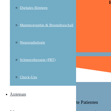
Digitales Röntgen
Mammographie & Brustultraschall
Neuroradiologie
Schmerztherapie (PRT)
Check-Ups
Sie sind gesetzlich versichert
Sie sind privat versichert
Ärzteteam
Terminanfragen für gesetzlich versicherte Patienten