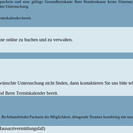
ngsschein und eine gültige Gesundheitskarte Ihrer Krankenkasse keine Untersu
hte Untersuchung.
minkalender bereit.
ine online zu buchen und zu verwalten.
ünschte Untersuchung nicht finden, dann kontaktieren Sie uns bitte tel
d Ihren Terminkalender bereit.
 Ihr behandelnder Facharzt die Möglichkeit, dringende Termine kurzfristig mit uns
usarztvermittlungsfall)