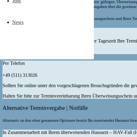
Jobs
Haben Sie bitte Verständnis dafür, dass wir ohne einen gültigen Überweisu
Überweisungsschein selber befinden sich die genauen Angaben über die gewünsc
Halten Sie somit zur Terminvereinbarung Ihren Überweisungsschein und Ihren Ter
News
Online Termin buchen
Mit Doctolib haben Sie die Möglichkeit, zu jeder Tageszeit Ihre Term
Doctolib
Per Telefon
+49 (511) 313026
Sollten Sie online unter den vorgeschlagenen Besuchsgründen die gew
Halten Sie bitte zur Terminvereinbarung Ihren Überweisungsschein un
Alternative Terminvergabe | Notfälle
Alternativ zu den oben genannten Optionen besitzt Ihr zuweisender Hausarzt bzw.
In Zusammenarbeit mit Ihrem überweisenden Hausarzt – HAV-Fall (Ha