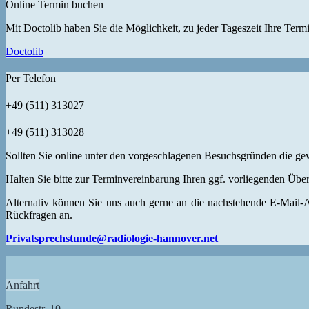
Online Termin buchen
Mit Doctolib haben Sie die Möglichkeit, zu jeder Tageszeit Ihre Term
Doctolib
Per Telefon
+49 (511) 313027
+49 (511) 313028
Sollten Sie online unter den vorgeschlagenen Besuchsgründen die gew
Halten Sie bitte zur Terminvereinbarung Ihren ggf. vorliegenden Übe
Alternativ können Sie uns auch gerne an die nachstehende E-Mail-
Rückfragen an.
Privatsprechstunde@radiologie-hannover.net
Anfahrt
Rundestr. 10