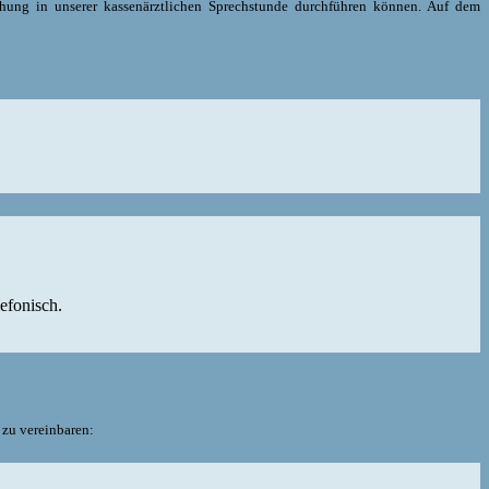
chung in unserer kassenärztlichen Sprechstunde durchführen können. Auf dem
efonisch.
 zu vereinbaren: